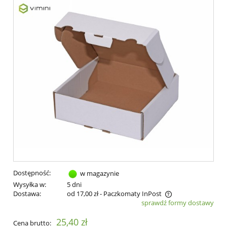
Dostępność:
w magazynie
Wysyłka w:
5 dni
Dostawa:
od 17,00 zł
- Paczkomaty InPost
sprawdź formy dostawy
Cena nie zawiera ewentualnych kosztów płatności
25,40 zł
Cena brutto: