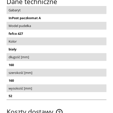
Dane techniczne
Gabaryt
InPost paczkomat A
Model pudełka
fefco 427
Kolor
biały
długość [mm]
160
szerokość [mm]
160
wysokość [mm]
52
Koszty dostawy