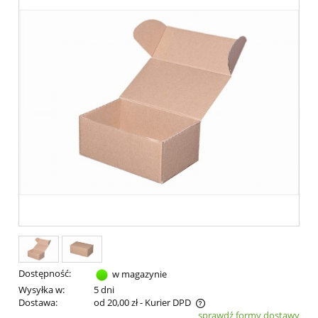
Dostępność:
w magazynie
Wysyłka w:
5 dni
Dostawa:
od 20,00 zł
- Kurier DPD
sprawdź formy dostawy
Cena nie zawiera ewentualnych kosztów płatności