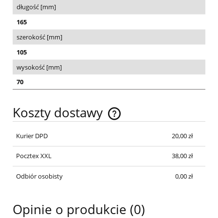
długość [mm]
165
szerokość [mm]
105
wysokość [mm]
70
Koszty dostawy
Cena nie zawiera ewentualnych kosztów płatności
Kurier DPD
20,00 zł
Pocztex XXL
38,00 zł
Odbiór osobisty
0,00 zł
Opinie o produkcie (0)