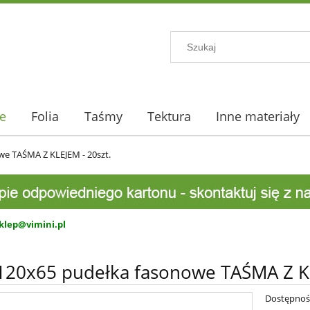
e
Folia
Taśmy
Tektura
Inne materiały
e TAŚMA Z KLEJEM - 20szt.
klep@vimini.pl
120x65 pudełka fasonowe TAŚMA Z KL
Dostępnoś