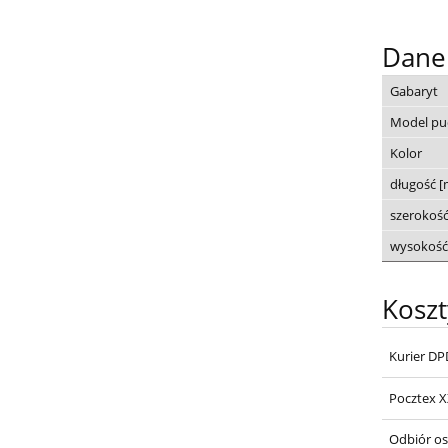
Dane
Gabaryt
Model pu
Kolor
długość 
szerokoś
wysokość
Kosz
Kurier DP
Pocztex 
Odbiór os