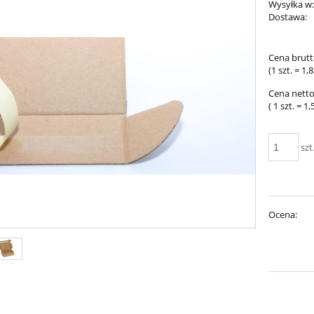
Wysyłka w
Dostawa:
Cena nie 
Cena brutt
płatności
(1
szt.
=
1,8
Cena netto
( 1
szt.
=
1,
szt
Ocena: