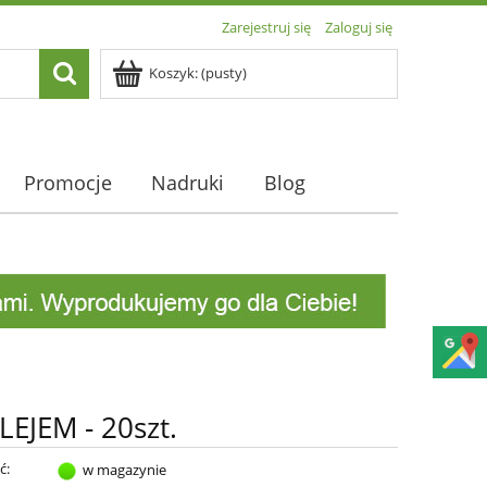
Zarejestruj się
Zaloguj się
Koszyk:
(pusty)
Promocje
Nadruki
Blog
EJEM - 20szt.
ć:
w magazynie