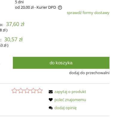
:
5 dni
od 20,00 zł
- Kurier DPD
sprawdź formy dostawy
zawiera ewentualnych kosztów
37,60 zł
o:
8 zł
)
30,57 zł
:
53 zł
)
do koszyka
.
dodaj do przechowalni
zapytaj o produkt
poleć znajomemu
dodaj opinię