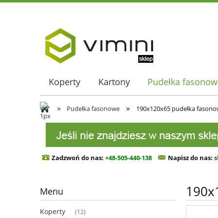
Koperty
Kartony
Pudełka fasonow
»
»
Pudełka fasonowe
190x120x65 pudełka fasonow
Zadzwoń do nas:
+48-505-440-138
Napisz do n
as:
s
190x
Menu
Koperty
(12)