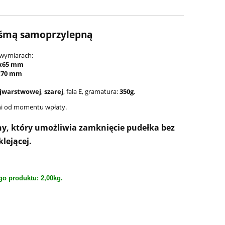
aśmą samoprzylepną
wymiarach:
x65 mm
x70 mm
ójwarstwowej
,
szarej
, fala E, gramatura:
350g
.
dni od momentu wpłaty.
ny, który umożliwia zamknięcie pudełka bez
lejącej.
go produktu:
2,00kg.