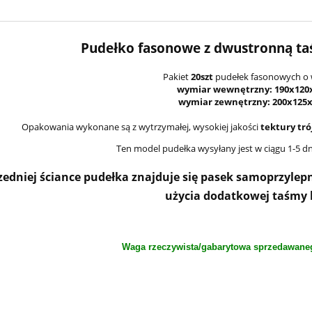
Pudełko fasonowe z dwustronną t
Pakiet
20szt
pudełek fasonowych o 
wymiar wewnętrzny:
190x120
wymiar zewnętrzny:
200x125
Opakowania wykonane są z wytrzymałej, wysokiej jakości
tektury tr
Ten model pudełka wysyłany jest w ciągu 1-5 
zedniej ściance pudełka znajduje się pasek samoprzylep
użycia dodatkowej taśmy k
Waga rzeczywista/gabarytowa sprzedawane