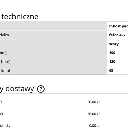
 techniczne
InPost pa
dełka
fefco 427
szary
[mm]
190
ć [mm]
120
 [mm]
65
ty dostawy
D
20,00 zł
Cena nie zawiera ewentualnych kosztów
płatności
XXL
38,00 zł
obisty
0,00 zł