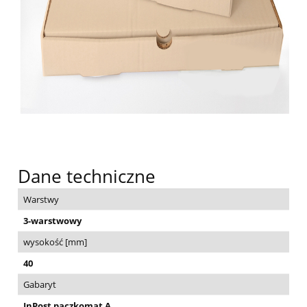
Dane techniczne
Warstwy
3-warstwowy
wysokość [mm]
40
Gabaryt
InPost paczkomat A