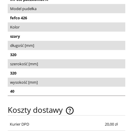
Model pudełka
fefco 426
Kolor
szary
długość [mm]
320
szerokość [mm]
320
wysokość [mm]
40
Koszty dostawy
Cena nie zawiera ewentualnych kosztów płatności
Kurier DPD
20,00 zł