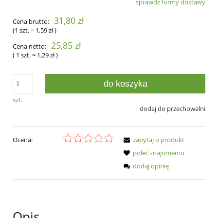
sprawdź formy dostawy
Cena nie zawiera ewentualnych kosztów płatności
31,80 zł
Cena brutto:
(1
szt.
=
1,59 zł
)
25,85 zł
Cena netto:
( 1
szt.
=
1,29 zł
)
do koszyka
szt.
dodaj do przechowalni
Ocena:
zapytaj o produkt
poleć znajomemu
dodaj opinię
Opis