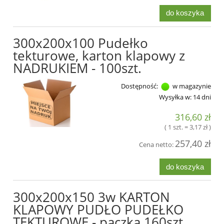
do koszyka
300x200x100 Pudełko
tekturowe, karton klapowy z
NADRUKIEM - 100szt.
Dostępność:
w magazynie
Wysyłka w:
14 dni
316,60 zł
( 1 szt. = 3,17 zł )
257,40 zł
Cena netto:
do koszyka
300x200x150 3w KARTON
KLAPOWY PUDŁO PUDEŁKO
TEKTUROWE - paczka 160szt