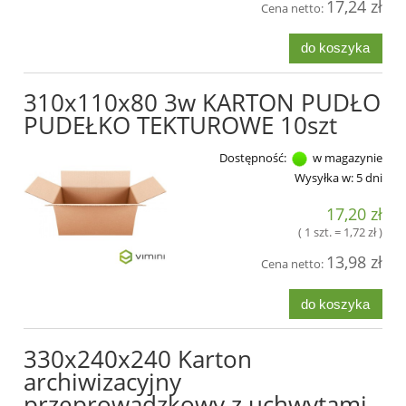
17,24 zł
Cena netto:
do koszyka
310x110x80 3w KARTON PUDŁO
PUDEŁKO TEKTUROWE 10szt
Dostępność:
w magazynie
Wysyłka w:
5 dni
17,20 zł
( 1 szt. = 1,72 zł )
13,98 zł
Cena netto:
do koszyka
330x240x240 Karton
archiwizacyjny
przeprowadzkowy z uchwytami -