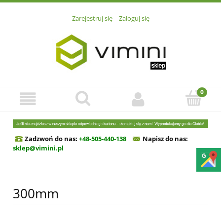
Zarejestruj się
Zaloguj się
Zadzwoń do nas:
+48-505-440-138
Napisz do n
as:
sklep@vimini.pl
300mm