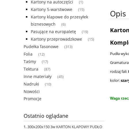
Kartony na autoczęści
(1)
Kartony 5-warstwowe
(15)
Opis
Kartony klapowe do przesyłek
biznesowych
(6)
Karto
Pasujące na europaletę
(19)
Kartony przeprowadzkowe
(15)
Komple
Pudełka fasonowe
(313)
Pudła wyk
Folia
(12)
Taśmy
(17)
Gramatura 
Tektura
(87)
rodzaj fali:
Inne materiały
(45)
kolor:
szar
Nadruki
(10)
Nowości
Promocje
Waga rzec
Ostatnio oglądane
300x200x150 3w KARTON KLAPOWY PUDŁO