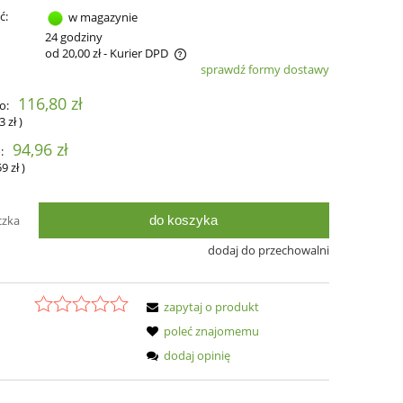
ć:
w magazynie
:
24 godziny
od 20,00 zł
- Kurier DPD
sprawdź formy dostawy
zawiera ewentualnych kosztów
116,80 zł
o:
3 zł
)
94,96 zł
:
59 zł
)
do koszyka
czka
dodaj do przechowalni
zapytaj o produkt
poleć znajomemu
dodaj opinię