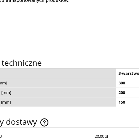
 techniczne
3-warstw
[mm]
300
ć [mm]
200
 [mm]
150
ty dostawy
D
20,00 zł
Cena nie zawiera ewentualnych kosztów