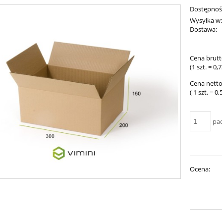
Dostępnoś
Wysyłka w
Dostawa:
Cena nie 
Cena brutt
płatności
(1
szt.
=
0,7
Cena netto
( 1
szt.
=
0,
pa
Ocena: