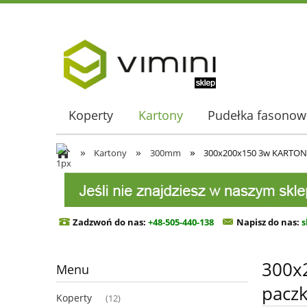
Koperty
Kartony
Pudełka fasonow
»
»
»
Kartony
300mm
300x200x150 3w KARTON
Zadzwoń do nas:
+48-505-440-138
Napisz do n
as:
s
300x
Menu
paczk
Koperty
(12)