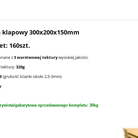
n klapowy 300x200x150mm
t: 160szt.
onane z
3 warstwowej tektury
wysokiej jakości.
tektury:
320g
B
(grubość ścianki około 2,5-3mm)
y
zywista/gabarytowa sprzedawanego kompletu: 30kg