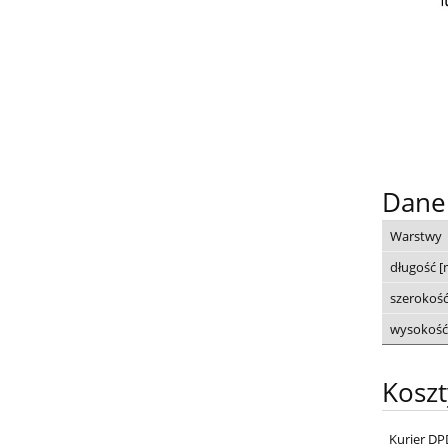
Dane
Warstwy
długość 
szerokoś
wysokość
Kosz
Kurier DP