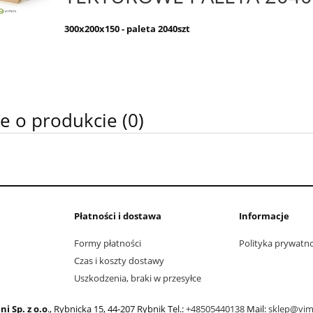
300x200x150
- paleta 2040szt
e o produkcie (0)
Płatności i dostawa
Informacje
Formy płatności
Polityka prywatno
Czas i koszty dostawy
Uszkodzenia, braki w przesyłce
ni Sp. z o.o
., Rybnicka 15, 44-207 Rybnik Tel.:
+48505440138
Mail:
sklep@vimi