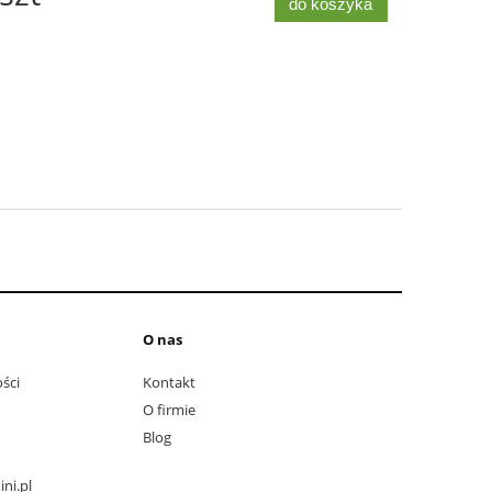
do koszyka
O nas
ści
Kontakt
O firmie
Blog
ni.pl