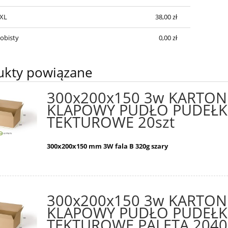
płatności
XXL
38,00 zł
obisty
0,00 zł
ukty powiązane
300x200x150 3w KARTON
KLAPOWY PUDŁO PUDEŁ
TEKTUROWE 20szt
300x200x150
mm 3W fala B 320g szary
300x200x150 3w KARTON
KLAPOWY PUDŁO PUDEŁ
TEKTUROWE PALETA 2040