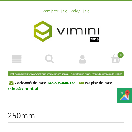
Zarejestruj się
Zaloguj się
Zadzwoń do nas:
+48-505-440-138
Napisz do n
as:
sklep@vimini.pl
250mm