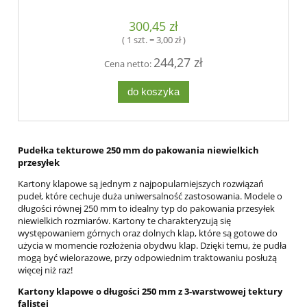
300,45 zł
( 1 szt. = 3,00 zł )
244,27 zł
Cena netto:
do koszyka
Pudełka tekturowe 250 mm do pakowania
niewielkich
przesyłek
Kartony klapowe są jednym z najpopularniejszych rozwiązań
pudeł, które cechuje duża uniwersalność zastosowania. Modele o
długości równej 250 mm to idealny typ do pakowania przesyłek
niewielkich rozmiarów. Kartony te charakteryzują się
występowaniem górnych oraz dolnych klap, które są gotowe do
użycia w momencie rozłożenia obydwu klap. Dzięki temu, że pudła
mogą być wielorazowe, przy odpowiednim traktowaniu posłużą
więcej niż raz!
Kartony klapowe o długości 250 mm z 3-warstwowej tektury
falistej