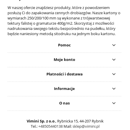
W naszej ofercie znajdziesz produkty, które z powodzeniem
posłużą Ci do zapakowania cennych drobiazgów. Nasze kartony o
wymiarach 250/200/100 mm są wykonane z trójwarstwowej
tektury falistej o gramaturze 400g/m2. Skorzystaj z możliwości
nadrukowania swojego tekstu bezpośrednio na pudełku, który
będzie naniesiony metodą sitodruku na jednym boku kartonu.
Pomoc
Moje konto
Płatności i dostawa
Informacje
O nas
Vimini Sp. z o.o
., Rybnicka 15, 44-207 Rybnik
Tel.:
+48505440138
Mail:
sklep@vimini.pl