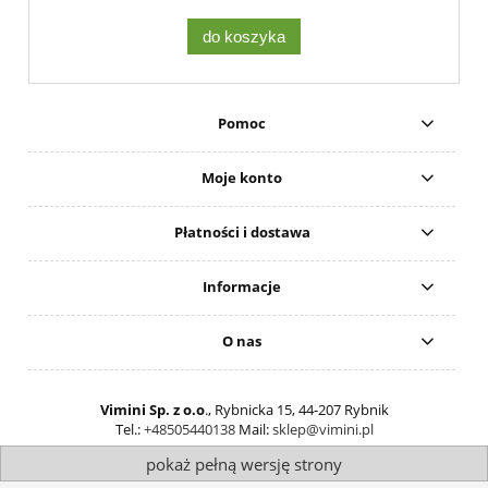
do koszyka
Pomoc
Moje konto
Płatności i dostawa
Informacje
O nas
Vimini Sp. z o.o
., Rybnicka 15, 44-207 Rybnik
Tel.:
+48505440138
Mail:
sklep@vimini.pl
pokaż pełną wersję strony