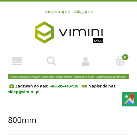
Zarejestruj się
Zaloguj się
Zadzwoń do nas:
+48-505-440-138
Napisz do n
as:
sklep@vimini.pl
800mm