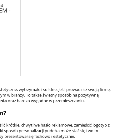
ka
EM -
stetyczne, wytrzymałe i solidne. Jeśli prowadzisz swoją firmę,
lnym w branży. To także świetny sposób na pozytywną
enia
oraz bardzo wygodne w przemieszczaniu.
m?
ić krótkie, chwytliwe hasło reklamowe, zamieścić logotyp z
aki sposób personalizacji pudełka może stać się twoim
y prezentował się fachowo i estetycznie.