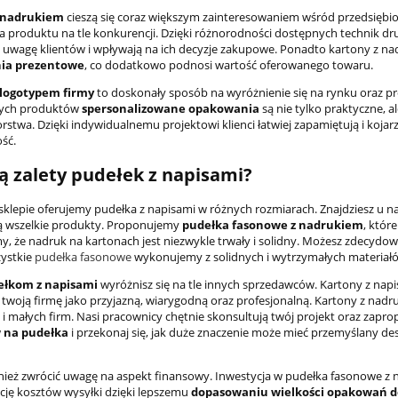
 nadrukiem
cieszą się coraz większym zainteresowaniem wśród przedsiębi
a produktu na tle konkurencji. Dzięki różnorodności dostępnych technik dr
ą uwagę klientów i wpływają na ich decyzje zakupowe. Ponadto kartony z n
ia prezentowe
, co dodatkowo podnosi wartość oferowanego towaru.
 logotypem firmy
to doskonały sposób na wyróżnienie się na rynku oraz pr
ych produktów
spersonalizowane opakowania
są nie tylko praktyczne, 
rstwa. Dzięki indywidualnemu projektowi klienci łatwiej zapamiętują i kojar
ość.
są zalety pudełek z napisami?
klepie oferujemy pudełka z napisami w różnych rozmiarach. Znajdziesz u na
ą wszelkie produkty. Proponujemy
pudełka fasonowe z nadrukiem
, któr
, że nadruk na kartonach jest niezwykle trwały i solidny. Możesz zdecydow
zystkie
pudełka fasonowe
wykonujemy z solidnych i wytrzymałych materiał
ełkom z napisami
wyróżnisz się na tle innych sprzedawców. Kartony z napi
i twoją firmę jako przyjazną, wiarygodną oraz profesjonalną. Kartony z na
k i małych firm. Nasi pracownicy chętnie skonsultują twój projekt oraz zap
 na pudełka
i przekonaj się, jak duże znaczenie może mieć przemyślany d
ież zwrócić uwagę na aspekt finansowy. Inwestycja w pudełka fasonowe z 
cję kosztów wysyłki dzięki lepszemu
dopasowaniu wielkości opakowań d