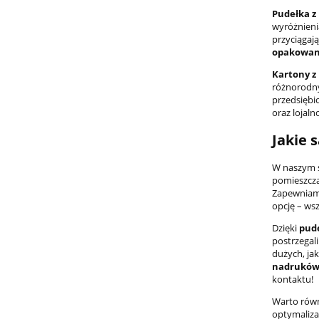
Pudełka z
wyróżnieni
przyciągaj
opakowan
Kartony z
różnorodn
przedsiębio
oraz lojaln
Jakie 
W naszym s
pomieszcz
Zapewniamy
opcję – ws
Dzięki
pud
postrzegal
dużych, ja
nadruków
kontaktu!
Warto równ
optymaliza