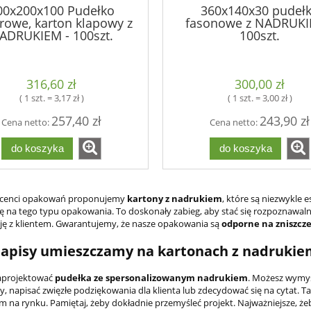
00x200x100 Pudełko
360x140x30 pudeł
urowe, karton klapowy z
fasonowe z NADRUKI
ADRUKIEM - 100szt.
100szt.
316,60 zł
300,00 zł
( 1 szt. = 3,17 zł )
( 1 szt. = 3,00 zł )
257,40 zł
243,90 zł
Cena netto:
Cena netto:
do koszyka
do koszyka
ucenci opakowań proponujemy
kartony
z nadrukiem
, które są niezwykle e
ię na tego typu opakowania. To doskonały zabieg, aby stać się rozpoznawa
ę z klientem. Gwarantujemy, że nasze opakowania są
odporne na zniszcz
napisy umieszczamy na kartonach z nadrukie
projektować
pudełka ze spersonalizowanym nadrukiem
. Możesz wymyśl
y, napisać zwięzłe podziękowania dla klienta lub zdecydować się na cytat. T
m na rynku. Pamiętaj, żeby dokładnie przemyśleć projekt. Najważniejsze, żeb