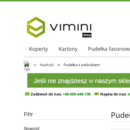
Koperty
Kartony
Pudełka fasonow
»
»
Nadruki
Pudełka z nadrukiem
Zadzwoń do nas:
+48-505-440-138
Napisz do n
as:
s
Pude
Filtr
Nowość