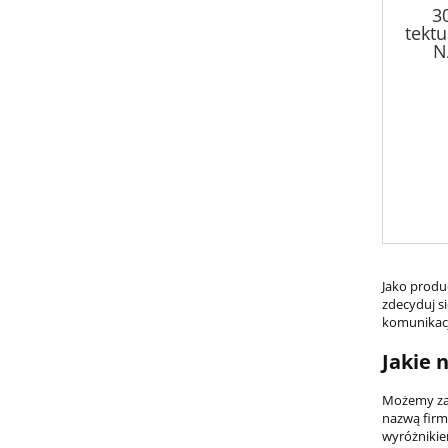
3
tekt
N
Jako prod
zdecyduj s
komunikacj
Jakie 
Możemy za
nazwą firm
wyróżnikie