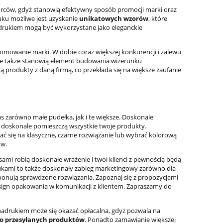
orców, gdyż stanowią efektywny sposób promocji marki oraz
uku możliwe jest uzyskanie
unikatowych wzorów
, które
adrukiem mogą być wykorzystane jako eleganckie
omowanie marki. W dobie coraz większej konkurencji i zalewu
ale także stanowią element budowania wizerunku
zą produkty z daną firmą, co przekłada się na większe zaufanie
s zarówno małe pudełka, jak i te większe. Doskonale
e doskonale pomieszczą wszystkie twoje produkty.
ać się na klasyczne, czarne rozwiązanie lub wybrać kolorową
ów.
sami robią doskonałe wrażenie i twoi klienci z pewnością będą
drukami to także doskonały zabieg marketingowy zarówno dla
roponują sprawdzone rozwiązania. Zapoznaj się z propozycjami
esign opakowania w komunikacji z klientem. Zapraszamy do
nadrukiem może się okazać opłacalna, gdyż pozwala na
o przesyłanych produktów
. Ponadto zamawianie większej