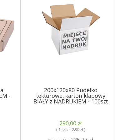
ka
200x120x80 Pudełko
EM -
tekturowe, karton klapowy
BIAŁY z NADRUKIEM - 100szt
290,00 zł
( 1 szt. = 2,90 zł )
235,77 zł