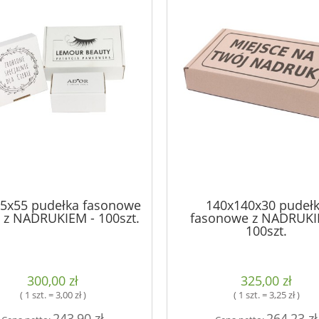
5x55 pudełka fasonowe
140x140x30 pudeł
 z NADRUKIEM - 100szt.
fasonowe z NADRUKI
100szt.
300,00 zł
325,00 zł
( 1 szt. = 3,00 zł )
( 1 szt. = 3,25 zł )
243,90 zł
264,23 zł