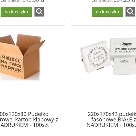
Cena netto:
Cena netto:
do koszyka
do koszyka
00x120x80 Pudełko
220x170x42 pudeł
urowe, karton klapowy z
fasonowe BIAŁE z
ADRUKIEM - 100szt
NADRUKIEM - 100sz