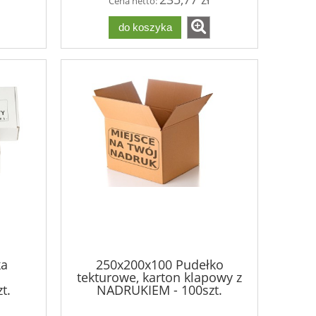
Cena netto:
do koszyka
ka
250x200x100 Pudełko
tekturowe, karton klapowy z
t.
NADRUKIEM - 100szt.