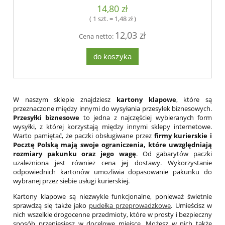
14,80 zł
( 1 szt. = 1,48 zł )
12,03 zł
Cena netto:
do koszyka
W naszym sklepie znajdziesz
kartony klapowe
, które są
przeznaczone między innymi do wysyłania przesyłek biznesowych.
Przesyłki biznesowe
to jedna z najczęściej wybieranych form
wysyłki, z której korzystają między innymi sklepy internetowe.
Warto pamiętać, że paczki obsługiwane przez
firmy kurierskie i
Pocztę Polską mają swoje ograniczenia, które uwzględniają
rozmiary pakunku oraz jego wagę
. Od gabarytów paczki
uzależniona jest również cena jej dostawy. Wykorzystanie
odpowiednich kartonów umożliwia dopasowanie pakunku do
wybranej przez siebie usługi kurierskiej.
Kartony klapowe są niezwykle funkcjonalne, ponieważ świetnie
sprawdzą się także jako
pudełka przeprowadzkowe
. Umieścisz w
nich wszelkie drogocenne przedmioty, które w prosty i bezpieczny
sposób przeniesiesz w docelowe miejsce. Możesz w nich także