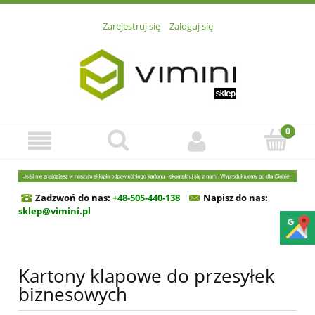
Zarejestruj się
Zaloguj się
Zadzwoń do nas:
+48-505-440-138
Napisz do n
as:
sklep@vimini.pl
Kartony klapowe do przesyłek
biznesowych