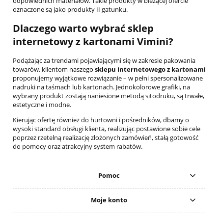
odpowiednich materiałów. Takie produkty w bieżącej ofercie
oznaczone są jako produkty II gatunku.
Dlaczego warto wybrać sklep
internetowy z kartonami Vimini?
Podążając za trendami pojawiającymi się w zakresie pakowania
towarów, klientom naszego
sklepu internetowego z kartonami
proponujemy wyjątkowe rozwiązanie – w pełni spersonalizowane
nadruki na taśmach lub kartonach. Jednokolorowe grafiki, na
wybrany produkt zostają naniesione metodą sitodruku, są trwałe,
estetyczne i modne.
Kierując ofertę również do hurtowni i pośredników, dbamy o
wysoki standard obsługi klienta, realizując postawione sobie cele
poprzez rzetelną realizację złożonych zamówień, stałą gotowość
do pomocy oraz atrakcyjny system rabatów.
Pomoc
Moje konto