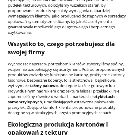
pudełek tekturowych, dołożyliśmy wszelkich starań, by
proponowane produkty spełniały wymagania najbardziej
wymagających klientów. Jako producenci dostępnych w sprzedaży
opakowań systematycznie dbamy, by jakość asortymentu
gwarantowała możliwość jego długotrwałego i bezpiecznego
użytkowania.
Wszystko to, czego potrzebujesz dla
swojej firmy
Wychodząc naprzeciw potrzebom klientów, stworzyliśmy spójny,
wzajemnie uzupełniający się asortyment. Pośród proponowanych
produktów znalazły się funkcjonalne kartony, praktyczne
kartony
fasonowe
, bezpieczne koperty, folia stretchowa i bąbelkowa,
wytrzymałe
taśmy pakowe
, dostępne także z gotowym lub
indywidualnym nadrukiem oraz
tektura falista
i przekładki. Nie
zapomnieliśmy również o workach, markerach i
etykietach
samoprzylepnych
, umożliwiających estetyczne pakowanie
przesyłek. Dbając o komfort klienta, proponowane produkty
dostępne są w atrakcyjnych, często promocyjnych cenach.
Ekologiczna produkcja kartonów i
opakowań z tektury