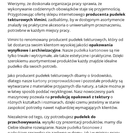
Wierzymy, że doskonała organizacja pracy sprawia, że
wykonywanie codziennych obowiązków staje się przyjemnością.
Przygotowując ofertę sklepu internetowego
producenta pudełek
tekturowych Vimini
, zadbaliśmy, by w dostępnym asortymencie
znalazły się praktyczne akcesoria o uniwersalnym przeznaczeniu,
potrzebne w każdym miejscy pracy.
Vimini to renomowany producent pudełek tekturowych, który od
lat dostarcza swoim klientom wysokiej jakości
opakowania
wysyłkowe i archiwizacyjne
. Nasze
pudełka kartonowe
są nie
tylko trwałe i wytrzymałe, ale także estetyczne i praktyczne. Dzięki
szerokiemu asortymentowi produktów każdy znajdzie idealne
pudełko dla swoich potrzeb.
Jako producent pudełek tekturowych dbamy o środowisko,
dlatego nasze
kartony przeprowadzkowe
i pozostałe produkty są
wytwarzane z materiałów przyjaznych dla natury, a także można je
w łatwy sposób poddać recyklingowi. Nasz nowoczesny park
maszynowy pozwala na
produkcję
opakowań z tektury
o
różnych kształtach i rozmiarach, dzięki czemu jesteśmy w stanie
zaspokoić potrzeby nawet najbardziej wymagających klientów.
Niezależnie od tego, czy potrzebujesz
pudełek do
przechowywania
, wysyłki czy prezentacji produktów, mamy dla
Ciebie idealne rozwiązanie. Nasze
pudełka fasonowe z
nadrukiem
sprawdzą się zarówno w domu, jak i w miejscu pracy