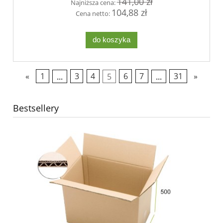
141,00 zł
Najniższa cena:
104,88 zł
Cena netto:
do koszyka
«
1
...
3
4
5
6
7
...
31
»
Bestsellery