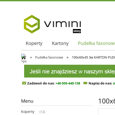
Koperty
Kartony
Pudełka fasonow
»
»
Pudełka fasonowe
100x60x45 3w KARTON PUD
Zadzwoń do nas:
+48-505-440-138
Napisz do n
as:
s
100x
Menu
Koperty
(12)