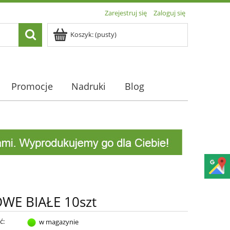
Zarejestruj się
Zaloguj się
Koszyk:
(pusty)
Promocje
Nadruki
Blog
E BIAŁE 10szt
ć:
w magazynie