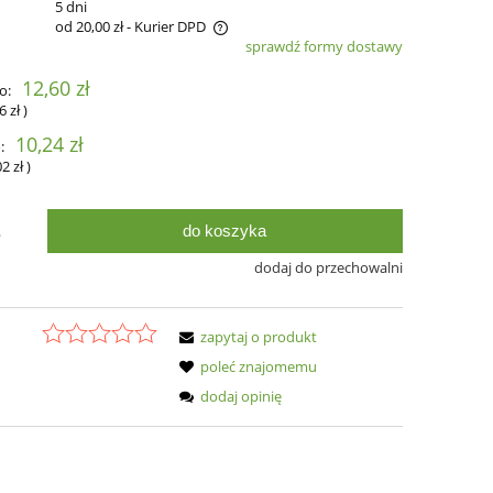
:
5 dni
od 20,00 zł
- Kurier DPD
sprawdź formy dostawy
zawiera ewentualnych kosztów
12,60 zł
o:
6 zł
)
10,24 zł
:
02 zł
)
do koszyka
.
dodaj do przechowalni
zapytaj o produkt
poleć znajomemu
dodaj opinię