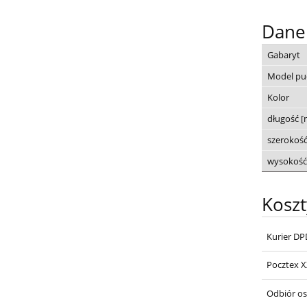
Dane
Gabaryt
Model pu
Kolor
długość 
szerokoś
wysokość
Kosz
Kurier DP
Pocztex 
Odbiór os