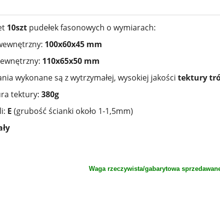
et
10szt
pudełek fasonowych o wymiarach:
wewnętrzny:
100x60x45 mm
zewnętrzny:
110x65x50 mm
ia wykonane są z wytrzymałej, wysokiej jakości
tektury tr
a tektury:
380g
li:
E
(grubość ścianki około 1-1,5mm)
ały
Waga rzeczywista/gabarytowa sprzedawan