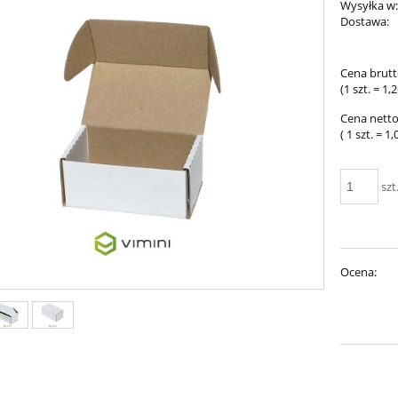
Wysyłka w
Dostawa:
Cena nie 
Cena brutt
płatności
(1
szt.
=
1,2
Cena netto
( 1
szt.
=
1,
szt
Ocena: