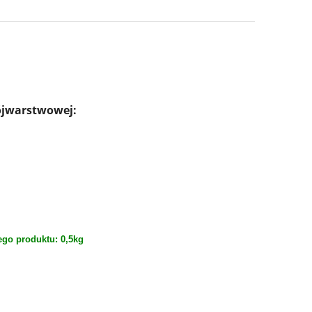
ójwarstwowej:
ego produktu:
0,5kg