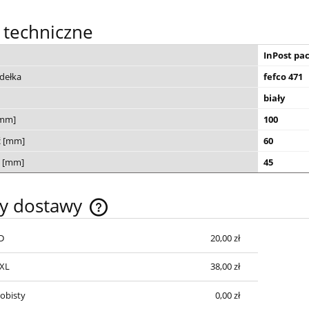
 techniczne
InPost pa
dełka
fefco 471
biały
[mm]
100
ć [mm]
60
 [mm]
45
ty dostawy
D
20,00 zł
Cena nie zawiera ewentualnych kosztów
płatności
XXL
38,00 zł
obisty
0,00 zł