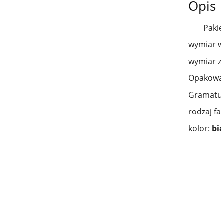
Opis
Paki
wymiar 
wymiar 
Opakowan
Gramatur
rodzaj fa
kolor:
bi