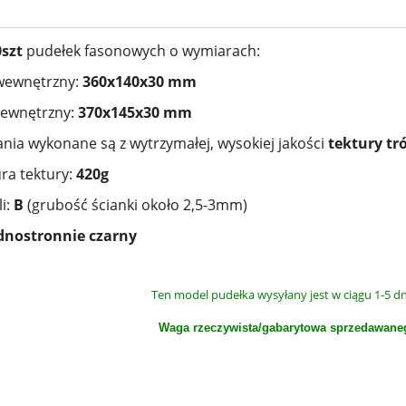
0szt
pudełek fasonowych o wymiarach:
wewnętrzny:
360x140x30 mm
zewnętrzny:
370x145x30
mm
ia wykonane są z wytrzymałej, wysokiej jakości
tektury tr
ra tektury:
420g
li:
B
(grubość ścianki około 2,5-3mm)
dnostronnie czarny
Ten model pudełka wysyłany jest w ciągu 1-5 
Waga rzeczywista/gabarytowa sprzedawane