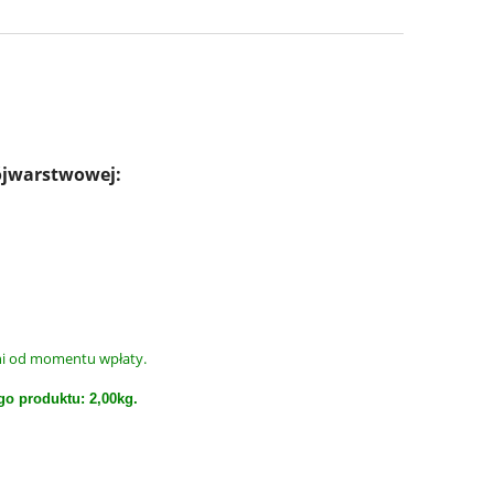
ójwarstwowej:
dni od momentu wpłaty.
go produktu:
2,00kg.