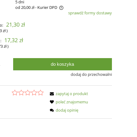
:
5 dni
od 20,00 zł
- Kurier DPD
sprawdź formy dostawy
zawiera ewentualnych kosztów
21,30 zł
o:
3 zł
)
17,32 zł
:
73 zł
)
do koszyka
.
dodaj do przechowalni
zapytaj o produkt
poleć znajomemu
dodaj opinię