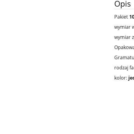
Opis
Pakiet
1
wymiar 
wymiar 
Opakowan
Gramatu
rodzaj fa
kolor:
je