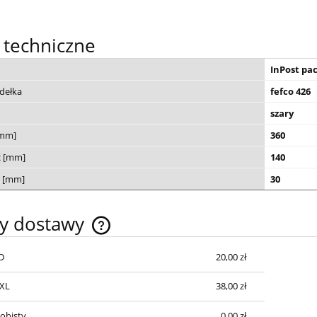
 techniczne
InPost pa
dełka
fefco 426
szary
[mm]
360
ć [mm]
140
 [mm]
30
ty dostawy
D
20,00 zł
Cena nie zawiera ewentualnych kosztów
płatności
XXL
38,00 zł
obisty
0,00 zł