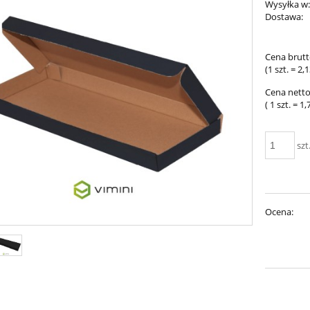
Wysyłka w
Dostawa:
Cena nie 
Cena brutt
płatności
(1
szt.
=
2,1
Cena netto
( 1
szt.
=
1,
szt
Ocena: