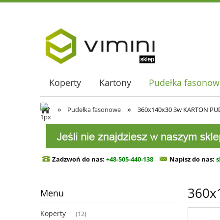
Koperty
Kartony
Pudełka fasonow
»
»
Pudełka fasonowe
360x140x30 3w KARTON PU
Zadzwoń do nas:
+48-505-440-138
Napisz do n
as:
s
360x
Menu
Koperty
(12)