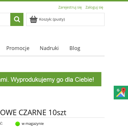
Zarejestruj się
Zaloguj się
Koszyk:
(pusty)
Promocje
Nadruki
Blog
OWE CZARNE 10szt
ć:
w magazynie