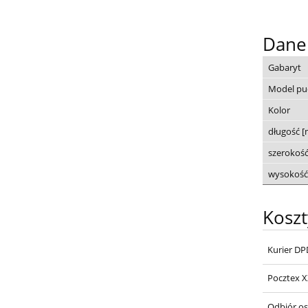
Dane
Gabaryt
Model pu
Kolor
długość 
szerokoś
wysokość
Kosz
Kurier DP
Pocztex 
Odbiór os