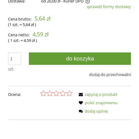
Dostawa:
od 20,00 zł
- Kurier DPD
sprawdź formy dostawy
Cena nie zawiera ewentualnych kosztów płatności
5,64 zł
Cena brutto:
(1
szt.
=
5,64 zł
)
4,59 zł
Cena netto:
( 1
szt.
=
4,59 zł
)
do koszyka
szt.
dodaj do przechowalni
Ocena:
zapytaj o produkt
poleć znajomemu
dodaj opinię